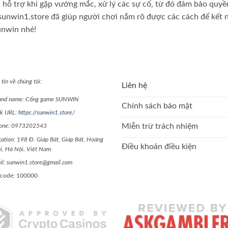
hỗ trợ khi gặp vướng mắc, xử lý các sự cố, từ đó đảm bảo quyền 
ây sunwin1.store đã giúp người chơi nắm rõ được các cách để kết n
unwin nhé!
tin về chúng tôi:
Liên hệ
and name: Cổng game SUNWIN
Chính sách bảo mật
nk URL:
https://sunwin1.store/
Miễn trừ trách nhiệm
one: 0973202543
cation: 198 Đ. Giáp Bát, Giáp Bát, Hoàng
Điều khoản điều kiện
i, Hà Nội, Việt Nam
il:
sunwin1.store@gmail.com
pcode: 100000