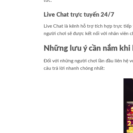
tức.
Live Chat trực tuyến 24/7
Live Chat là kênh hỗ trợ tích hợp trực tiế
người chơi sẽ được kết nối với nhân viên c
Những lưu ý cần nắm khi 
Đối với những người chơi lần đầu liên hệ v
câu trả lời nhanh chóng nhất: