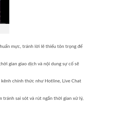
huẩn mực, tránh lời lẽ thiếu tôn trọng để
hời gian giao dịch và nội dung sự cố sẽ
c kênh chính thức như Hotline, Live Chat
tránh sai sót và rút ngắn thời gian xử lý,