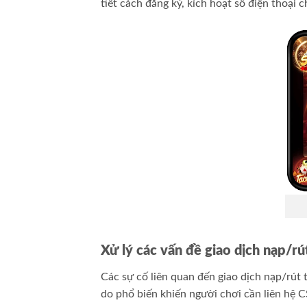
tiết cách đăng ký, kích hoạt số điện thoại 
Xử lý các vấn đề giao dịch nạp/rú
Các sự cố liên quan đến giao dịch nạp/rút 
do phổ biến khiến người chơi cần liên hệ 