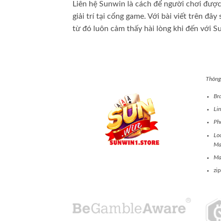
Liên hệ Sunwin là cách để người chơi được 
giải trí tại cổng game. Với bài viết trên đ
từ đó luôn cảm thấy hài lòng khi đến với S
Thông 
Br
Li
Ph
Lo
Ma
Ma
zi