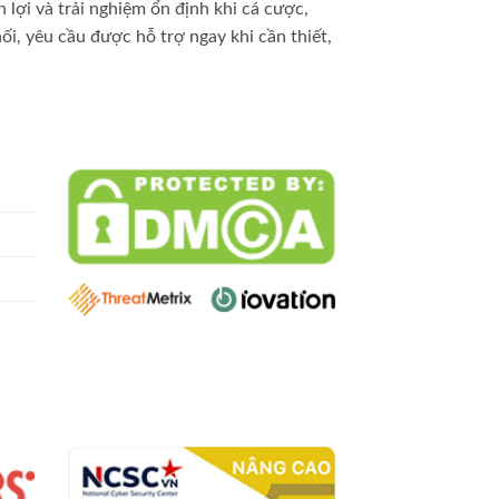
lợi và trải nghiệm ổn định khi cá cược,
ối, yêu cầu được hỗ trợ ngay khi cần thiết,