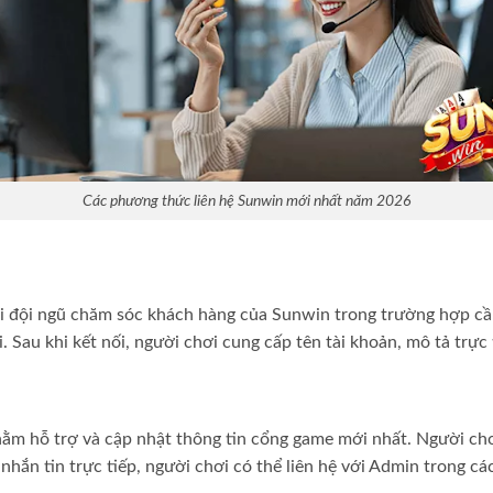
Các phương thức liên hệ Sunwin mới nhất năm 2026
với đội ngũ chăm sóc khách hàng của Sunwin trong trường hợp cần
. Sau khi kết nối, người chơi cung cấp tên tài khoản, mô tả trự
m hỗ trợ và cập nhật thông tin cổng game mới nhất. Người chơi
 nhắn tin trực tiếp, người chơi có thể liên hệ với Admin trong 