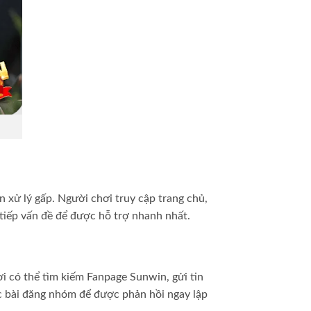
 xử lý gấp. Người chơi truy cập trang chủ,
c tiếp vấn đề để được hỗ trợ nhanh nhất.
 có thể tìm kiếm Fanpage Sunwin, gửi tin
các bài đăng nhóm để được phản hồi ngay lập