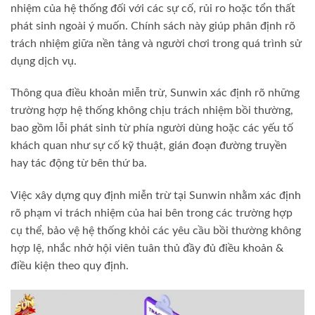
nhiệm của hệ thống đối với các sự cố, rủi ro hoặc tổn thất
phát sinh ngoài ý muốn. Chính sách này giúp phân định rõ
trách nhiệm giữa nền tảng và người chơi trong quá trình sử
dụng dịch vụ.
Thông qua điều khoản miễn trừ, Sunwin xác định rõ những
trường hợp hệ thống không chịu trách nhiệm bồi thường,
bao gồm lỗi phát sinh từ phía người dùng hoặc các yếu tố
khách quan như sự cố kỹ thuật, gián đoạn đường truyền
hay tác động từ bên thứ ba.
Việc xây dựng quy định miễn trừ tại Sunwin nhằm xác định
rõ phạm vi trách nhiệm của hai bên trong các trường hợp
cụ thể, bảo vệ hệ thống khỏi các yêu cầu bồi thường không
hợp lệ, nhắc nhở hội viên tuân thủ đầy đủ điều khoản &
điều kiện theo quy định.