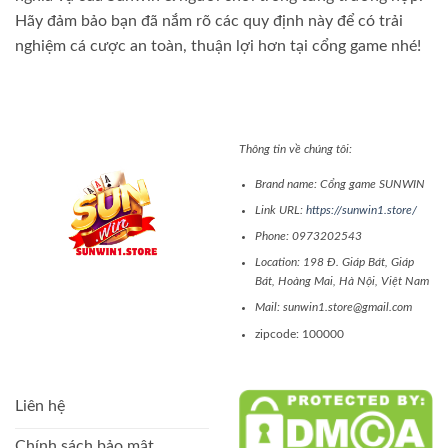
Hãy đảm bảo bạn đã nắm rõ các quy định này để có trải
nghiệm cá cược an toàn, thuận lợi hơn tại cổng game nhé!
Thông tin về chúng tôi:
Brand name: Cổng game SUNWIN
Link URL:
https://sunwin1.store/
Phone: 0973202543
Location: 198 Đ. Giáp Bát, Giáp
Bát, Hoàng Mai, Hà Nội, Việt Nam
Mail:
sunwin1.store@gmail.com
zipcode: 100000
Liên hệ
Chính sách bảo mật