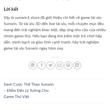
Lời kết
Vậy là sunwin1.store đã giới thiệu chi tiết về game tài xỉu
Sunwin. Từ tài xỉu 3D đến live tài xỉu, mỗi chuyên mục đều
mang đến trải nghiệm khác biệt, đáp ứng nhu cầu của nhiều
nhóm game thủ. Nếu bạn đang tìm kiếm một trò chơi hấp
dẫn, minh bạch và giàu tính cạnh tranh, hãy trải nghiệm
game tài xỉu Sunwin ngay hôm nay.
Sảnh Cược Thể Thao Sunwin
– Điểm Đến Lý Tưởng Cho
Game Thủ Việt