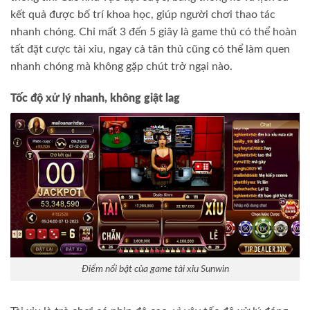
kết quả được bố trí khoa học, giúp người chơi thao tác
nhanh chóng. Chỉ mất 3 đến 5 giây là game thủ có thể hoàn
tất đặt cược tài xỉu, ngay cả tân thủ cũng có thể làm quen
nhanh chóng mà không gặp chút trở ngại nào.
Tốc độ xử lý nhanh, không giật lag
Điểm nổi bật của game tài xỉu Sunwin