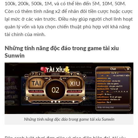
100k, 200k, 500k, 1M, và có thể lên đến 5M, 10M, 50M.
Còn có thêm tính năng x2 để nhân đôi tiền cược hoặc cược
lại mức ở các ván trước. Điều này giúp người chơi linh hoạt
quản lý vốn và lựa chọn chiến thuật phù hợp với khả năng
tài chính của mình.
Những tính năng độc đáo trong game tài xỉu
Sunwin
Những tính năng độc đáo trong game tài xỉu Sunwin