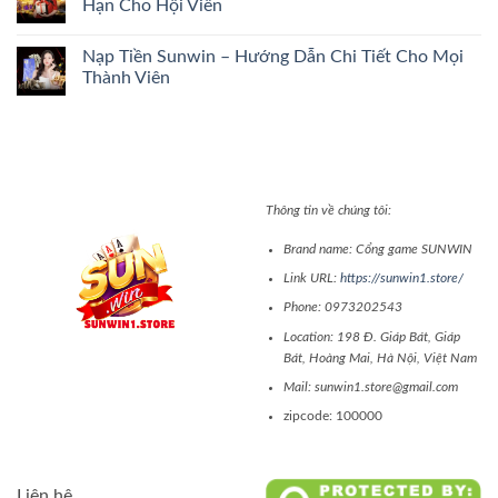
Dẫn
Trực
–
luận
Hạn Cho Hội Viên
Tuyến
Khám
ở
Chân
Phá
Hướng
Không
Thực
Thế
Dẫn
có
Nạp Tiền Sunwin – Hướng Dẫn Chi Tiết Cho Mọi
Và
Giới
Tải
bình
Đỉnh
Cá
App
luận
Thành Viên
Cao
Cược
Sunwin
ở
Chất
Nhanh
Khuyến
Không
Lượng
Chóng
Mãi
có
Và
Sunwin
bình
An
–
luận
Toàn
Nhận
ở
Nhất
Thưởng
Nạp
Không
Tiền
Giới
Sunwin
Thông tin về chúng tôi:
Hạn
–
Cho
Hướng
Hội
Dẫn
Brand name: Cổng game SUNWIN
Viên
Chi
Tiết
Link URL:
https://sunwin1.store/
Cho
Mọi
Phone: 0973202543
Thành
Viên
Location: 198 Đ. Giáp Bát, Giáp
Bát, Hoàng Mai, Hà Nội, Việt Nam
Mail:
sunwin1.store@gmail.com
zipcode: 100000
Liên hệ