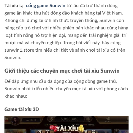
Tài xỉu
tại
cổng game Sunwin
từ lâu đã trở thành dòng
game ăn khác thu hút đông đảo khách hàng tại Việt Nam.
Không chỉ dừng lại ở hình thức truyền thống, Sunwin còn
nâng cấp trò chơi với nhiều phiên bản khác nhau cùng hàng
loạt tính năng hỗ trợ hiện đại, mang đến trải nghiệm giải trí
mượt mà và chuyên nghiệp. Trong bài viết này, hãy cùng
sunwin1.store tìm hiểu chi tiết về sảnh chơi tài xỉu có trên
Sunwin.
Giới thiệu các chuyên mục chơi tài xỉu Sunwin
Để đáp ứng nhu cầu đa dạng của cộng đồng game thủ,
Sunwin phát triển nhiều chuyên mục tài xỉu với phong cách
khác nhau:
Game tài xỉu 3D