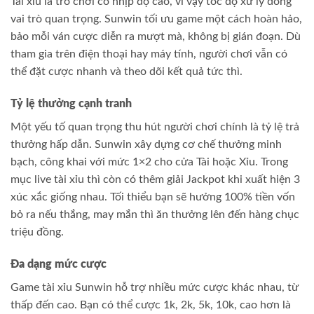
Tài xỉu là trò chơi có nhịp độ cao, vì vậy tốc độ xử lý đóng
vai trò quan trọng. Sunwin tối ưu game một cách hoàn hảo,
bảo mỗi ván cược diễn ra mượt mà, không bị gián đoạn. Dù
tham gia trên điện thoại hay máy tính, người chơi vẫn có
thể đặt cược nhanh và theo dõi kết quả tức thì.
Tỷ lệ thưởng cạnh tranh
Một yếu tố quan trọng thu hút người chơi chính là tỷ lệ trả
thưởng hấp dẫn. Sunwin xây dựng cơ chế thưởng minh
bạch, công khai với mức 1×2 cho cửa Tài hoặc Xỉu. Trong
mục live tài xỉu thì còn có thêm giải Jackpot khi xuất hiện 3
xúc xắc giống nhau. Tối thiểu bạn sẽ hưởng 100% tiền vốn
bỏ ra nếu thắng, may mắn thì ăn thưởng lên đến hàng chục
triệu đồng.
Đa dạng mức cược
Game tài xỉu Sunwin hỗ trợ nhiều mức cược khác nhau, từ
thấp đến cao. Bạn có thể cược 1k, 2k, 5k, 10k, cao hơn là