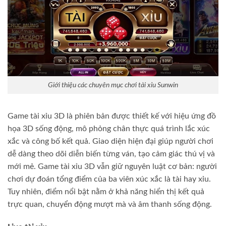
Giới thiệu các chuyên mục chơi tài xỉu Sunwin
Game tài xỉu 3D là phiên bản được thiết kế với hiệu ứng đồ
họa 3D sống động, mô phỏng chân thực quá trình lắc xúc
xắc và công bố kết quả. Giao diện hiện đại giúp người chơi
dễ dàng theo dõi diễn biến từng ván, tạo cảm giác thú vị và
mới mẻ. Game tài xỉu 3D vẫn giữ nguyên luật cơ bản: người
chơi dự đoán tổng điểm của ba viên xúc xắc là tài hay xỉu.
Tuy nhiên, điểm nổi bật nằm ở khả năng hiển thị kết quả
trực quan, chuyển động mượt mà và âm thanh sống động.