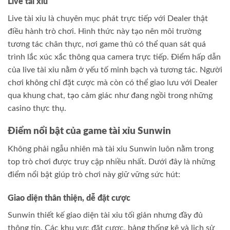
Live tài xỉu
Live tài xỉu là chuyên mục phát trực tiếp với Dealer thật
điều hành trò chơi. Hình thức này tạo nên môi trường
tương tác chân thực, nơi game thủ có thể quan sát quá
trình lắc xúc xắc thông qua camera trực tiếp. Điểm hấp dẫn
của live tài xỉu nằm ở yếu tố minh bạch và tương tác. Người
chơi không chỉ đặt cược mà còn có thể giao lưu với Dealer
qua khung chat, tạo cảm giác như đang ngồi trong những
casino thực thụ.
Điểm nổi bật của game tài xỉu Sunwin
Không phải ngẫu nhiên mà tài xỉu Sunwin luôn nằm trong
top trò chơi được truy cập nhiều nhất. Dưới đây là những
điểm nổi bật giúp trò chơi này giữ vững sức hút:
Giao diện thân thiện, dễ đặt cược
Sunwin thiết kế giao diện tài xỉu tối giản nhưng đầy đủ
thông tin. Các khu vực đặt cược, bảng thống kê và lịch sử