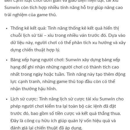
Bên cạnh luật chơi đơn giản và giao diện hiện đại, tài xỉu
Sunwin còn tích hợp nhiều tính năng hỗ trợ giúp nâng cao
trải nghiệm của game thủ.
Thống kê kết quả: Tính năng thống kê kết quả hiển thị
chuỗi lịch sử tài – xỉu trong nhiều ván trước đó. Dựa vào
dữ liệu này, người chơi có thể phân tích xu hướng và xây
dựng chiến thuật hợp lý.
Bảng xếp hạng người chơi: Sunwin xây dựng bảng xếp
hạng để ghi nhận những người chơi có thành tích cao
nhất trong ngày hoặc tuần. Tính năng này tạo thêm động
lực cạnh tranh, những game thủ top đầu còn có thể
nhận thưởng hậu hĩnh.
Lịch sử cược: Tính năng lịch sử cược tài xỉu Sunwin cho
phép người chơi kiểm tra lại toàn bộ các lệnh đã đặt
trước đó, bao gồm số tiền cược và kết quả thắng thua.
Đây là công cụ hữu ích giúp quản lý vốn hiệu quả và
đánh giá lại chiến thuật đã áp dụng.