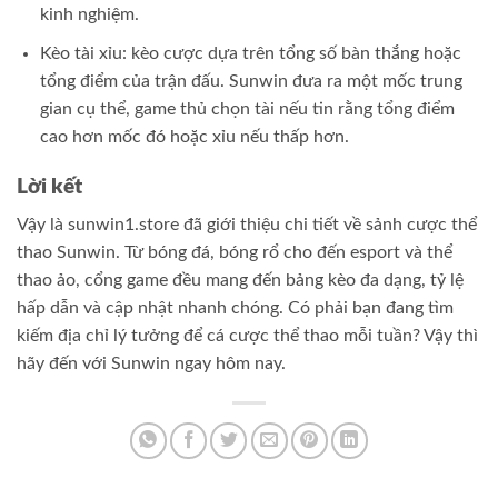
kinh nghiệm.
Kèo tài xỉu: kèo cược dựa trên tổng số bàn thắng hoặc
tổng điểm của trận đấu. Sunwin đưa ra một mốc trung
gian cụ thể, game thủ chọn tài nếu tin rằng tổng điểm
cao hơn mốc đó hoặc xỉu nếu thấp hơn.
Lời kết
Vậy là sunwin1.store đã giới thiệu chi tiết về sảnh cược thể
thao Sunwin. Từ bóng đá, bóng rổ cho đến esport và thể
thao ảo, cổng game đều mang đến bảng kèo đa dạng, tỷ lệ
hấp dẫn và cập nhật nhanh chóng. Có phải bạn đang tìm
kiếm địa chỉ lý tưởng để cá cược thể thao mỗi tuần? Vậy thì
hãy đến với Sunwin ngay hôm nay.