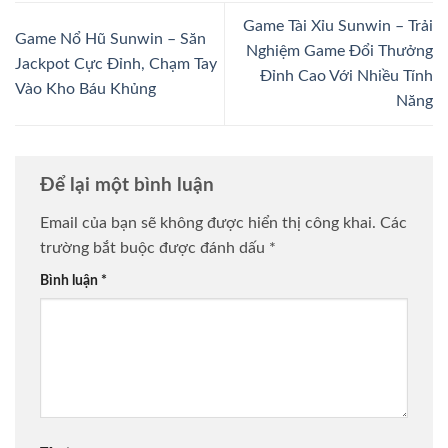
Game Tài Xỉu Sunwin – Trải
Game Nổ Hũ Sunwin – Săn
Nghiệm Game Đổi Thưởng
Jackpot Cực Đỉnh, Chạm Tay
Đỉnh Cao Với Nhiều Tính
Vào Kho Báu Khủng
Năng
Để lại một bình luận
Email của bạn sẽ không được hiển thị công khai.
Các
trường bắt buộc được đánh dấu
*
Bình luận
*