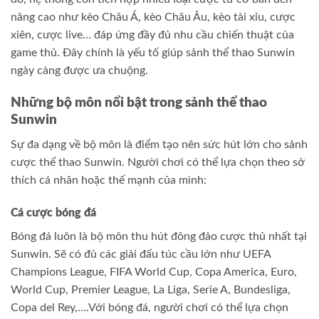
nâng cao như kèo Châu Á, kèo Châu Âu, kèo tài xỉu, cược
xiên, cược live… đáp ứng đầy đủ nhu cầu chiến thuật của
game thủ. Đây chính là yếu tố giúp sảnh thể thao Sunwin
ngày càng được ưa chuộng.
Những bộ môn nổi bật trong sảnh thể thao
Sunwin
Sự đa dạng về bộ môn là điểm tạo nên sức hút lớn cho sảnh
cược thể thao Sunwin. Người chơi có thể lựa chọn theo sở
thích cá nhân hoặc thế mạnh của mình:
Cá cược bóng đá
Bóng đá luôn là bộ môn thu hút đông đảo cược thủ nhất tại
Sunwin. Sẽ có đủ các giải đấu túc cầu lớn như UEFA
Champions League, FIFA World Cup, Copa America, Euro,
World Cup, Premier League, La Liga, Serie A, Bundesliga,
Copa del Rey,….Với bóng đá, người chơi có thể lựa chọn