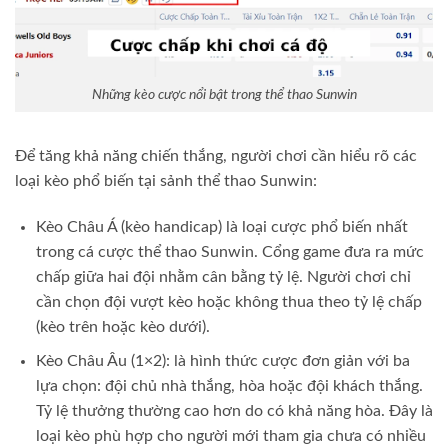
Những kèo cược nổi bật trong thể thao Sunwin
Để tăng khả năng chiến thắng, người chơi cần hiểu rõ các
loại kèo phổ biến tại sảnh thể thao Sunwin:
Kèo Châu Á (kèo handicap) là loại cược phổ biến nhất
trong cá cược thể thao Sunwin. Cổng game đưa ra mức
chấp giữa hai đội nhằm cân bằng tỷ lệ. Người chơi chỉ
cần chọn đội vượt kèo hoặc không thua theo tỷ lệ chấp
(kèo trên hoặc kèo dưới).
Kèo Châu Âu (1×2): là hình thức cược đơn giản với ba
lựa chọn: đội chủ nhà thắng, hòa hoặc đội khách thắng.
Tỷ lệ thưởng thường cao hơn do có khả năng hòa. Đây là
loại kèo phù hợp cho người mới tham gia chưa có nhiều